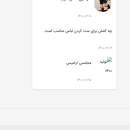
1400-02-10
چه کفش برای ست کردن لباس مناسب است .
1400-02-09
مجلسی ارامیس
1400-01-25