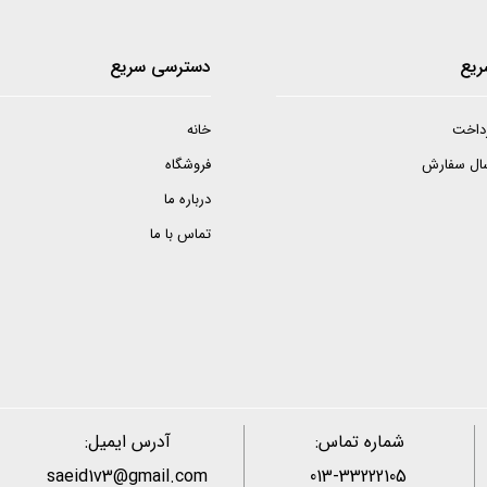
ریع
دسترسی سریع
داخت
خانه
سال سفارش
فروشگاه
درباره ما
تماس با ما
شماره تماس:
آدرس ایمیل:
saeid1v3@gmail.com
013-33222105