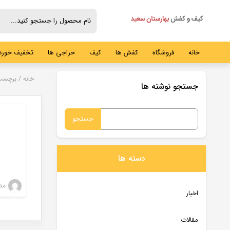
خانه
فروشگاه
کفش ها
کیف
حراجی ها
تخفیف خورده
خانه
/
برچسب
جستجو نوشته ها
جستجو
برای:
دسته ها
مدی
اخبار
مقالات